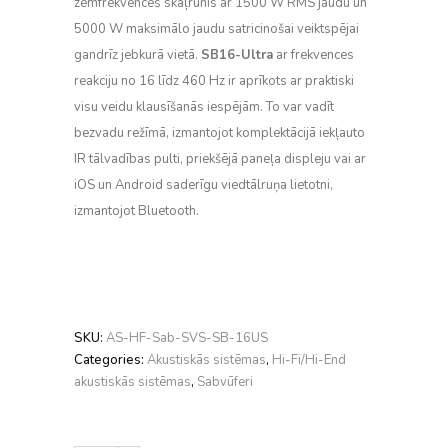
zemfrekvences skaļrunis ar 1500 W RMS jaudu un
5000 W maksimālo jaudu satricinošai veiktspējai
gandrīz jebkurā vietā.
SB16-Ultra
ar frekvences
reakciju no 16 līdz 460 Hz ir aprīkots ar praktiski
visu veidu klausīšanās iespējām. To var vadīt
bezvadu režīmā, izmantojot komplektācijā iekļauto
IR tālvadības pulti, priekšējā paneļa displeju vai ar
iOS un Android saderīgu viedtālruņa lietotni,
izmantojot Bluetooth.
SKU:
AS-HF-Sab-SVS-SB-16US
Categories:
Akustiskās sistēmas
,
Hi-Fi/Hi-End
akustiskās sistēmas
,
Sabvūferi