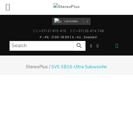
Latviešu
+371 27 875 475
+371 25 474 748
P.-Pk.: 11:00-19:00 | S.-Sv.: Zvaniet!
StereoPlus
/
SVS SB16-Ultra Subwoofer