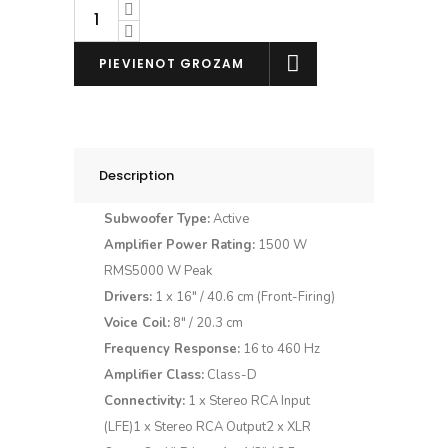
SVS
SB16-
Ultra
PIEVIENOT GROZAM
Subwoofer
daudzums
Description
Subwoofer Type:
Active
Amplifier Power Rating:
1500 W
RMS5000 W Peak
Drivers:
1 x 16″ / 40.6 cm (Front-Firing)
Voice Coil:
8″ / 20.3 cm
Frequency Response:
16 to 460 Hz
Amplifier Class:
Class-D
Connectivity:
1 x Stereo RCA Input
(LFE)1 x Stereo RCA Output2 x XLR