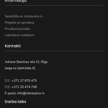
Informācija
Sadarbība ar Aizdevums.lv
Piegāde un apmaksa
Privātuma politika
Lietošanas noteikumi
Kontakti
Adrese: Baznīcas iela 31, Rīga
(ieeja no Ģertrūdes 6)
: +371 27 875 475
: +371 25 474 748
E-pasts: info@stereoplus.lv
Darba laiks