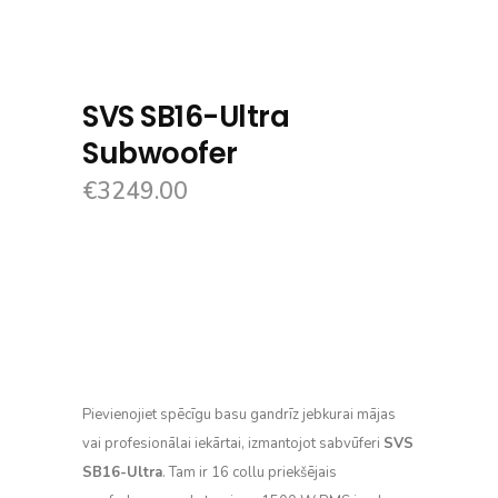
SVS SB16-Ultra
Subwoofer
€
3249.00
Pievienojiet spēcīgu basu gandrīz jebkurai mājas
vai profesionālai iekārtai, izmantojot sabvūferi
SVS
SB16-Ultra
. Tam ir 16 collu priekšējais