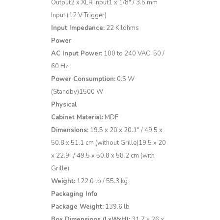
Output2 x XLR Input1 x 1/8″ / 3.5 mm
Input (12 V Trigger)
Input Impedance:
22 Kilohms
Power
AC Input Power:
100 to 240 VAC, 50 /
60 Hz
Power Consumption:
0.5 W
(Standby)1500 W
Physical
Cabinet Material:
MDF
Dimensions:
19.5 x 20 x 20.1″ / 49.5 x
50.8 x 51.1 cm (without Grille)19.5 x 20
x 22.9″ / 49.5 x 50.8 x 58.2 cm (with
Grille)
Weight:
122.0 lb / 55.3 kg
Packaging Info
Package Weight:
139.6 lb
Box Dimensions (LxWxH):
31.7 x 26 x