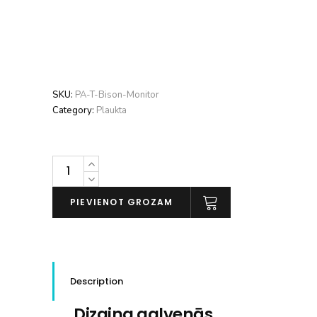
SKU:
PA-T-Bison-Monitor
Category:
Plaukta
Totem
Bison
Monitor
PIEVIENOT GROZAM
daudzums
Description
Dizaina galvenās