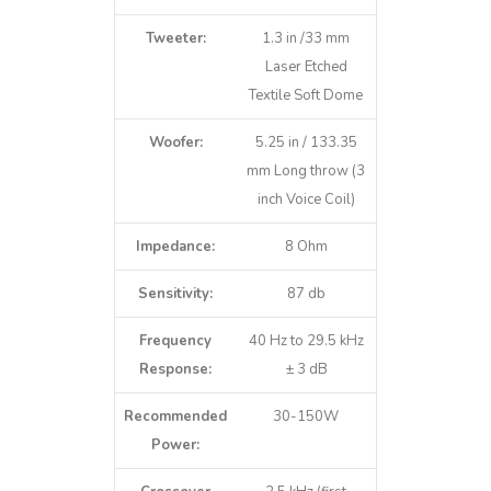
Tweeter:
1.3 in /33 mm
Laser Etched
Textile Soft Dome
Woofer:
5.25 in / 133.35
mm Long throw (3
inch Voice Coil)
Impedance:
8 Ohm
Sensitivity:
87 db
Frequency
40 Hz to 29.5 kHz
Response:
± 3 dB
Recommended
30-150W
Power: