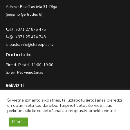
Adrese: Baznīcas iela 31, Rīga
(ieeja no Ģertrūdes 6)
: +371 27 875 475
: +371 25 474 748
E-pasts: info@stereoplus.lv
Darba laiks
Pirmd.-Piektd.: 11:00-19:00
S.-Sv.: Pēc vienošanās
Rekvizīti
Šī vietne izmanto sīkdatnes, lai uzlabotu lietošanas pieredzi
EASYWAY.LV SIA
un optimizētu tās darbību. Turpinot lietot šo vietni, Jūs
piekrītiet sīkdatņu lietošanai stereoplus.lv tīmekļa vietnē
Reģ. nr. 42103092938
Kaivas 31/3-71, Rīga, LV-1021
Piekrītu