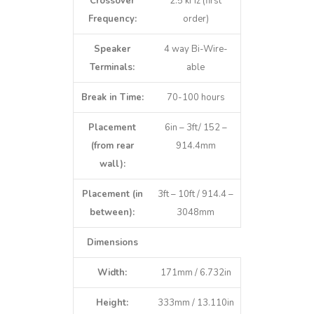
Crossover
2.5 kHz (first
Frequency:
order)
Speaker
4 way Bi-Wire-
Terminals:
able
Break in Time:
70-100 hours
Placement
6in – 3ft/ 152 –
(from rear
914.4mm
wall):
Placement (in
3ft – 10ft / 914.4 –
between):
3048mm
Dimensions
Width:
171mm / 6.732in
Height:
333mm / 13.110in