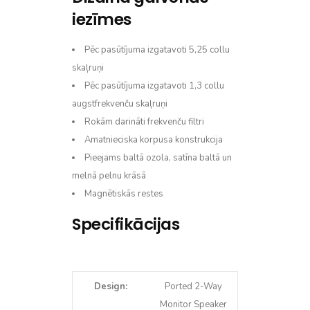
iezīmes
Pēc pasūtījuma izgatavoti 5,25 collu
skaļruņi
Pēc pasūtījuma izgatavoti 1,3 collu
augstfrekvenču skaļruņi
Rokām darināti frekvenču filtri
Amatnieciska korpusa konstrukcija
Pieejams baltā ozola, satīna baltā un
melnā pelnu krāsā
Magnētiskās restes
Specifikācijas
Design:
Ported 2-Way
Monitor Speaker