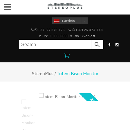
Latviešu
+371 27 875 475
+371 25 474 748
P.-Pk.: 11:00-19:00 | S.-Sv.: Zvaniet!
StereoPlus
/
Totem Bison Monitor
AKCIJA!