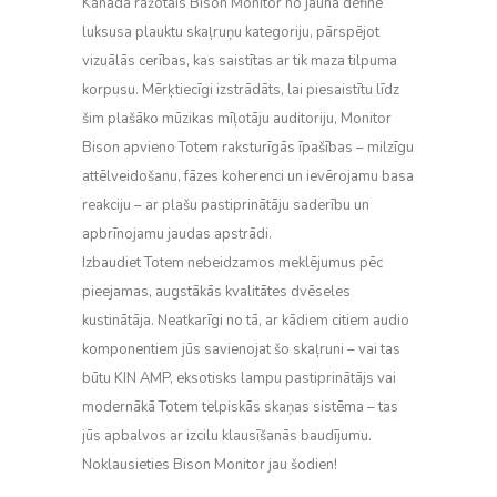
Kanādā ražotais Bison Monitor no jauna definē
luksusa plauktu skaļruņu kategoriju, pārspējot
vizuālās cerības, kas saistītas ar tik maza tilpuma
korpusu. Mērķtiecīgi izstrādāts, lai piesaistītu līdz
šim plašāko mūzikas mīļotāju auditoriju, Monitor
Bison apvieno Totem raksturīgās īpašības – milzīgu
attēlveidošanu, fāzes koherenci un ievērojamu basa
reakciju – ar plašu pastiprinātāju saderību un
apbrīnojamu jaudas apstrādi.
Izbaudiet Totem nebeidzamos meklējumus pēc
pieejamas, augstākās kvalitātes dvēseles
kustinātāja. Neatkarīgi no tā, ar kādiem citiem audio
komponentiem jūs savienojat šo skaļruni – vai tas
būtu KIN AMP, eksotisks lampu pastiprinātājs vai
modernākā Totem telpiskās skaņas sistēma – tas
jūs apbalvos ar izcilu klausīšanās baudījumu.
Noklausieties Bison Monitor jau šodien!