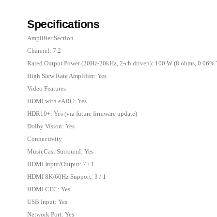
Specifications
Amplifier Section
Channel: 7.2
Rated Output Power (20Hz-20kHz, 2-ch driven): 100 W (8 ohms, 0.06%
High Slew Rate Amplifier: Yes
Video Features
HDMI with eARC: Yes
HDR10+: Yes (via future firmware update)
Dolby Vision: Yes
Connectivity
MusicCast Surround: Yes
HDMI Input/Output: 7 / 1
HDMI 8K/60Hz Support: 3 / 1
HDMI CEC: Yes
USB Input: Yes
Network Port: Yes