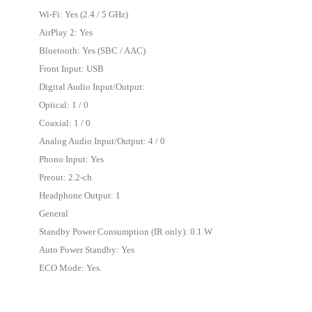
Wi-Fi: Yes (2.4 / 5 GHz)
AirPlay 2: Yes
Bluetooth: Yes (SBC / AAC)
Front Input: USB
Digital Audio Input/Output:
Optical: 1 / 0
Coaxial: 1 / 0
Analog Audio Input/Output: 4 / 0
Phono Input: Yes
Preout: 2.2-ch
Headphone Output: 1
General
Standby Power Consumption (IR only): 0.1 W
Auto Power Standby: Yes
ECO Mode: Yes.