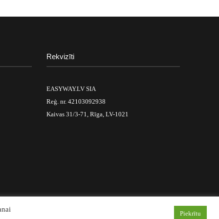
Rekvizīti
EASYWAY.LV SIA
Reģ. nr. 42103092938
Kaivas 31/3-71, Rīga, LV-1021
anai
Piekrītu