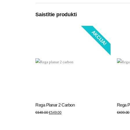
Saistītie produkti
AKCIJA!
Rega Planar 2 Carbon
Rega P
PIEVIENOT GROZAM
PIE
€
649.00
€
549.00
€
499.00