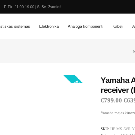
P.-Pk.: 11:00-19:00 | S.-Sv.: Zvaniet!
stiskās sistēmas
Elektronika
Analoga komponenti
Kabeļi
A
S
Yamaha A
AKCIJA!
receiver (
€
799.00
€
63
Yamaha mājas kinozāl
SKU:
HF-MS-AVR-