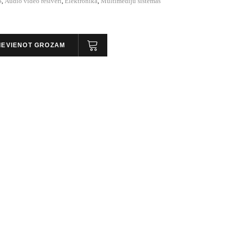
S
,
Audio video resīveri
,
Elektronika
,
Multimediju sistēmas
IEVIENOT GROZAM