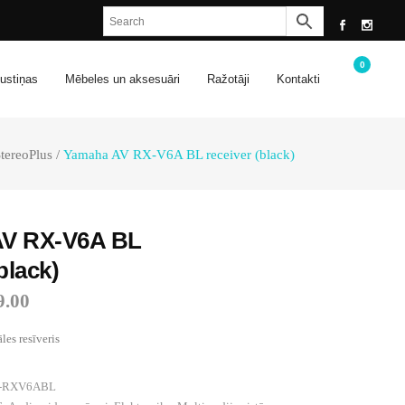
0
ustiņas
Mēbeles un aksesuāri
Ražotāji
Kontakti
tereoPlus
/
Yamaha AV RX-V6A BL receiver (black)
V RX-V6A BL
black)
9.00
es resīveris
Y-RXV6ABL