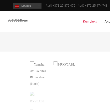
+371 27 875 475
+371 25 474 748
Latviešu
Komplekti
Aku