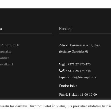
ja
Kontakti
r Aizdevums.lv
Adrese: Baznīcas iela 31, Rīga
 apmaksa
(ieeja no Ģertrūdes 6)
olitika
noteikumi
: +371 27 875 475
: +371 25 474 748
E-pasts: info@stereoplus.lv
Darba laiks
Pirmd.-Piektd.: 11:00-19:00
S.-Sv.: Pēc vienošanās
zētu tās darbību. Turpinot lietot šo vietni, Jūs piekrītiet sīkdatņu lietoš