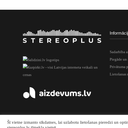
Informāci
Sadarbība a
Piegāde un
Privātuma p
Lietošanas 
Šī vietne izmanto sīkdatnes, lai uzlabotu lietošanas pieredzi un optimi
stereoplus.lv tīmekļa vietnē