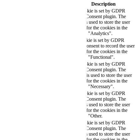
Cookie
Duration
Description
This cookie is set by GDPR
Cookie Consent plugin. The
cookielawinfo-
11
cookie is used to store the user
checkbox-analytics
months
consent for the cookies in the
category "Analytics".
The cookie is set by GDPR
cookielawinfo-
11
cookie consent to record the user
checkbox-functional
months
consent for the cookies in the
category "Functional".
This cookie is set by GDPR
Cookie Consent plugin. The
cookielawinfo-
11
cookies is used to store the user
checkbox-necessary
months
consent for the cookies in the
category "Necessary".
This cookie is set by GDPR
Cookie Consent plugin. The
cookielawinfo-
11
cookie is used to store the user
checkbox-others
months
consent for the cookies in the
category "Other.
This cookie is set by GDPR
cookielawinfo-
Cookie Consent plugin. The
11
checkbox-
cookie is used to store the user
months
performance
consent for the cookies in the