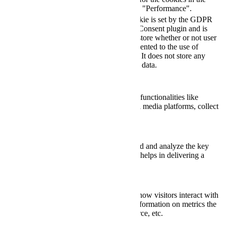
category "Performance".
The cookie is set by the GDPR
Cookie Consent plugin and is
11
used to store whether or not user
viewed_cookie_policy
months
has consented to the use of
cookies. It does not store any
personal data.
Functional
Functional
Functional cookies help to perform certain functionalities like
sharing the content of the website on social media platforms, collect
feedbacks, and other third-party features.
Performance
Performance
Performance cookies are used to understand and analyze the key
performance indexes of the website which helps in delivering a
better user experience for the visitors.
Analytics
Analytics
Analytical cookies are used to understand how visitors interact with
the website. These cookies help provide information on metrics the
number of visitors, bounce rate, traffic source, etc.
Advertisement