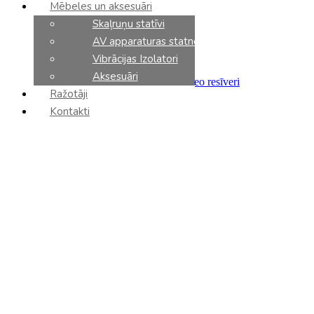
Mēbeles un aksesuāri
Aktīvās
Iebūvējamas
Skaļruņu statīvi
Ārtelpām
AV apparaturas statnes
Saundbari
Dolby atmos skaļruni
Vibrācijas Izolatori
Elektronika
Aksesuāri
Integrētie pastiprinātāji un stereo resīveri
Ražotāji
Priekšpastiprinātāji
Jaudas pastiprinātāji
Kontakti
Tīkla atskaņotāji
CD atskaņotāji
DAC
Fonokorektori
Tīkla slēdzi
AV resīveri
AV processori
AV pastiprinātāji
Sadalītāji / Filtri
Barošanas bloki
Analoga komponenti
Vinila plašu atskaņotāji
Vinila kārtridži
Tonarmi
Aksesuāri
Kabeļi