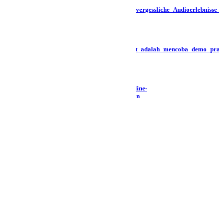
Aktuelle_Trends_und_win_beatz_für_unvergessliche_Audioerlebnis
August 1, 2026
Alternatif_terbaik_bagi_penggemar_slot_adalah_mencoba_demo_pr
August 4, 2026
Bevorzugte_Zahlungsmethoden_für_Online-
Glücksspiele_mit_wildrobin_casino_login
August 3, 2026
Categories
Post
Uncategorized @lv
Banner