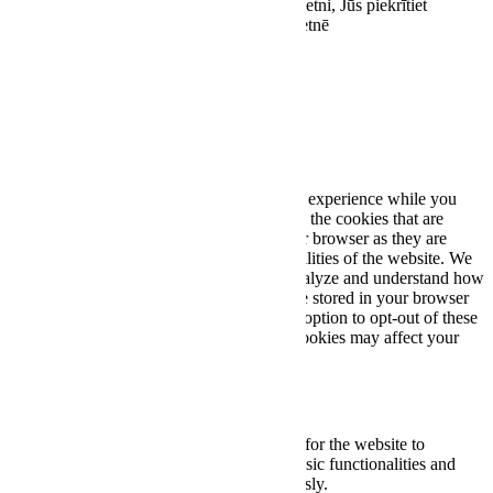
optimizētu tās darbību. Turpinot lietot šo vietni, Jūs piekrītiet
sīkdatņu lietošanai stereoplus.lv tīmekļa vietnē
Piekrītu
Close
Privacy Overview
This website uses cookies to improve your experience while you
navigate through the website. Out of these, the cookies that are
categorized as necessary are stored on your browser as they are
essential for the working of basic functionalities of the website. We
also use third-party cookies that help us analyze and understand how
you use this website. These cookies will be stored in your browser
only with your consent. You also have the option to opt-out of these
cookies. But opting out of some of these cookies may affect your
browsing experience.
Necessary
Necessary
Always Enabled
Necessary cookies are absolutely essential for the website to
function properly. These cookies ensure basic functionalities and
security features of the website, anonymously.