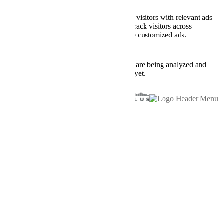
Advertisement
Advertisement cookies are used to provide visitors with relevant ads
and marketing campaigns. These cookies track visitors across
websites and collect information to provide customized ads.
Others
Others
Other uncategorized cookies are those that are being analyzed and
have not been classified into a category as yet.
SAVE & ACCEPT