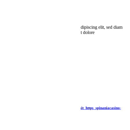
StereoPlus
/
An awesome blog & with everything you need
Lorem ipsum dolor sit amet, consectetuer adipiscing elit, sed diam
nonummy nibh euismod tincidunt ut laoreet dolore
Meklēt
Search
×
Latest Posts
Aktuelle_Gewinnchancen_für_Spieler_mit_https_spinaniacasino-
de_com_de_und_siche
July 30, 2026