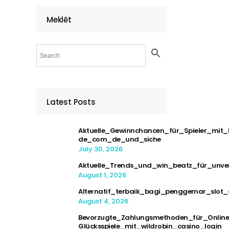
Meklēt
Latest Posts
Aktuelle_Gewinnchancen_für_Spieler_mit_
de_com_de_und_siche
July 30, 2026
Aktuelle_Trends_und_win_beatz_für_unve
August 1, 2026
Alternatif_terbaik_bagi_penggemar_sl
August 4, 2026
Bevorzugte_Zahlungsmethoden_für_Online
Glücksspiele_mit_wildrobin_casino_login