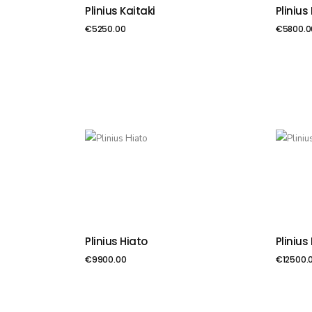
Plinius Kaitaki
Pliniu
PIEVIENOT GROZAM
PIE
€
5250.00
€
5800.0
Plinius Hiato
Plinius
PIEVIENOT GROZAM
PIE
€
9900.00
€
12500.