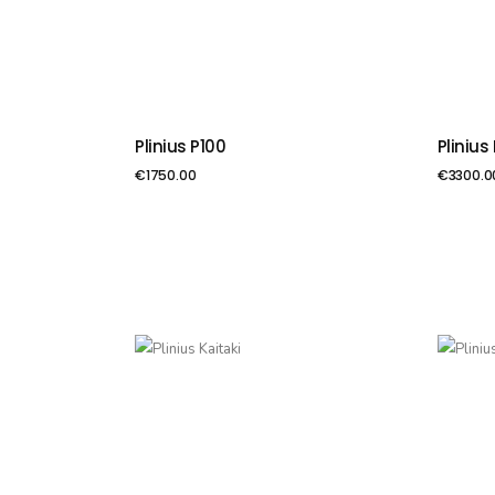
Plinius P100
Plinius
PIEVIENOT GROZAM
PIE
€
1750.00
€
3300.0