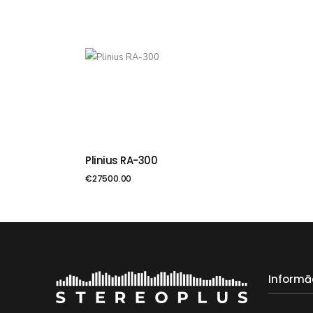
Plinius RA-300
PIEVIENOT GROZAM
€
27500.00
Informā