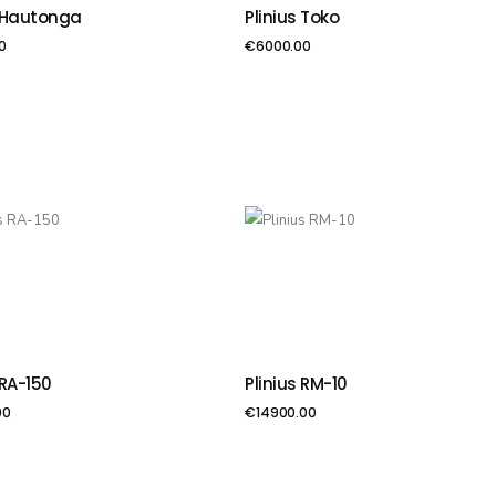
s Hautonga
Plinius Toko
VIENOT GROZAM
PIEVIENOT GROZAM
0
€
6000.00
 RA-150
Plinius RM-10
VIENOT GROZAM
PIEVIENOT GROZAM
00
€
14900.00