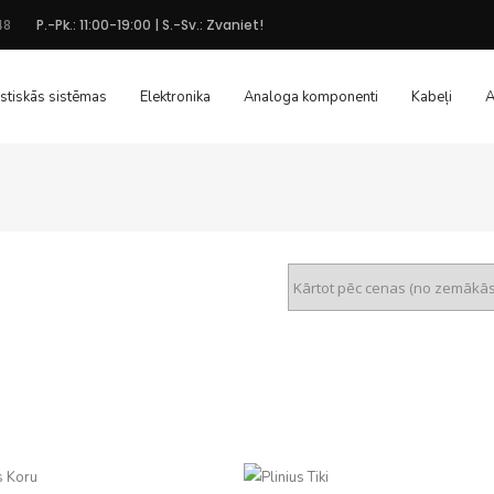
48
P.-Pk.: 11:00-19:00 | S.-Sv.: Zvaniet!
stiskās sistēmas
Elektronika
Analoga komponenti
Kabeļi
A