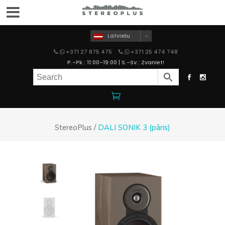
Latviešu
+371 27 875 475
+371 25 474 748
P.-Pk.: 11:00-19:00 | S.-Sv.: Zvaniet!
StereoPlus
/
DALI SONIK 3 (pāris)