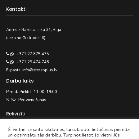
Kontakti
Adrese: Baznīcas iela 31, Rīga
(ieeja no Ģertrūdes 6)
: +371 27 875 475
: +371 25 474 748
E-pasts: info@stereoplus.lv
Darba laiks
Pirmd.-Piektd.: 11:00-19:00
S.-Sv.: Pēc vienošanās
Rekvizīti
Šī vietne izmanto sīkdatnes, lai uzlabotu lietošanas pieredzi
EASYWAY.LV SIA
un optimizētu tās darbību. Turpinot lietot šo vietni, Jūs