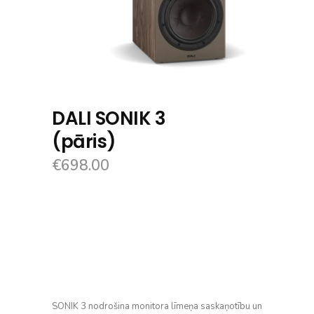
DALI SONIK 3
(pāris)
€
698.00
SONIK 3 nodrošina monitora līmeņa saskaņotību un