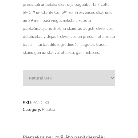
precizitāti ar lielāka skaļruņa bagātību. Tā 7 collu
SMC™ un Clarity Cone™ zemfrekvences skaļrunis
un 29 mm īpaši viegls mīkstais kupola
paplašinātājs nodrošina skaidras augstfrekvences,
detalizētas vidējās frekvences un precīzi nolaicinātu
basu — lai baudītu iegrūdinošu, augstas klases
skaņu gan uz statīva, plaukta, gan mēbelēs.
SKU:
PA-D-S3
Category:
Plaukta
Piemaksa par izvēlēto papildiespēju