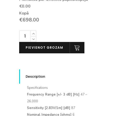
€0.00
Kopā
€
698.00
DALI
SONIK
3
PIEVIENOT GROZAM
(pāris)
daudzums
Description
Specifications
Frequency Range [+/- 3 dB] [Hz]
47 –
26,000
Sensitivity [2.83V/1m] [dB]
87
Nominal Impedance [ohms]
6