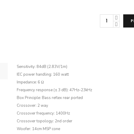
Dynaudio
P
Evoke
10
(pāris)
daudzums
Sensitivity:
84dB (2.83V/1m)
IEC power handling:
160 watt
Impedance: 6 Ω
Frequency response (± 3 dB):
47Hz–23kHz
Box Principle:
Bass reflex rear ported
Crossover: 2 way
Crossover frequency:
1400Hz
Crossover topology:
2nd order
Woofer:
14cm MSP cone