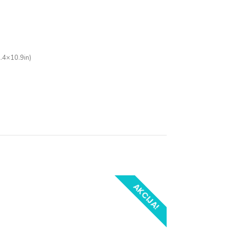
.4×10.9in
)
AKCIJA!