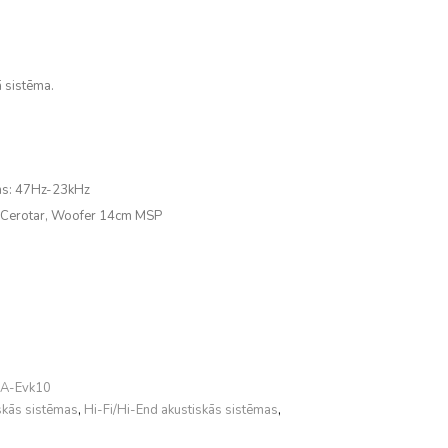
ā sistēma.
ns:
47Hz-23kHz
Cerotar, Woofer 14cm MSP
DA-Evk10
skās sistēmas
,
Hi-Fi/Hi-End akustiskās sistēmas
,