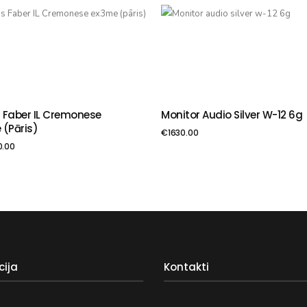
 Faber IL Cremonese
Monitor Audio Silver W-12 6g
VIENOT GROZAM
PIEVIENOT GROZAM
 (pāris)
€
1630.00
0.00
cija
Kontakti