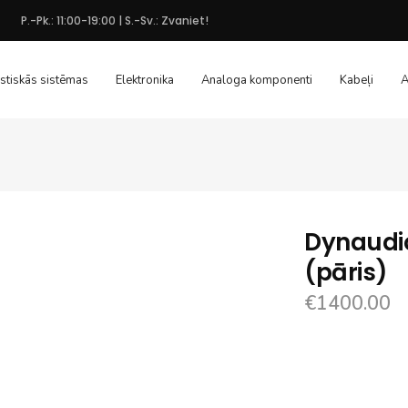
P.-Pk.: 11:00-19:00 | S.-Sv.: Zvaniet!
stiskās sistēmas
Elektronika
Analoga komponenti
Kabeļi
A
Dynaudio
(pāris)
€
1400.00