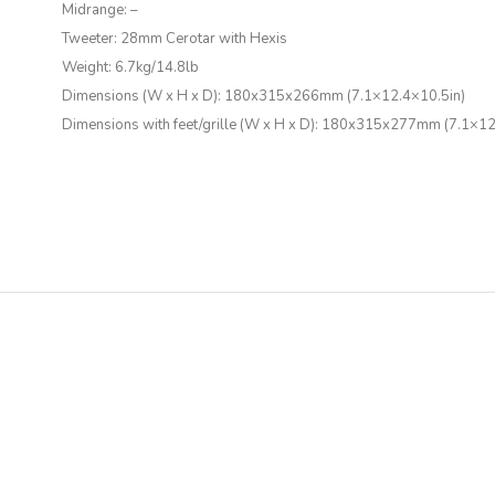
Midrange:
–
Tweeter:
28mm Cerotar with Hexis
Weight:
6.7kg/14.8lb
Dimensions (W x H x D):
180x315x266mm
(
7.1×12.4×10.5in
)
Dimensions with feet/grille (W x H x D):
180x315x277mm
(
7.1×12