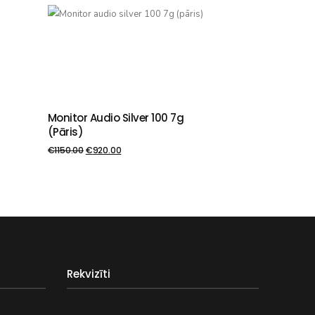
Monitor Audio Silver 100 7g
PIEVIENOT GROZAM
(pāris)
€
1150.00
€
920.00
Rekvizīti