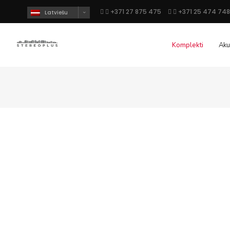
+371 27 875 475
+371 25 474 748
Latviešu
Komplekti
Aku