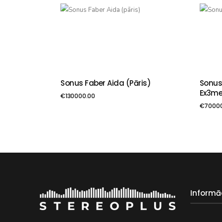
Sonus Faber Aida (pāris)
Sonus
PIEVIENOT GROZAM
PIE
Ex3me
€
130000.00
€
7000
Informā