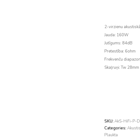
2-virzienu akustisk
Jauda: 160W
Jutīgums: 84dB
Pretestība: 6ohm
Frekvenču diapazo
Skaļruņi:
Tw 28mm 
SKU:
AkS-HiFi-P-
Categories:
Akusti
Plaukta