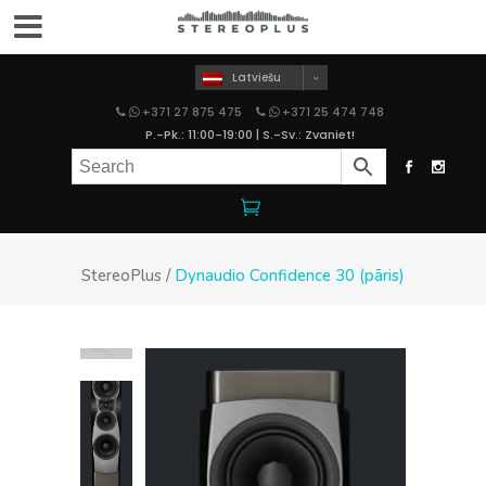
Latviešu
+371 27 875 475
+371 25 474 748
P.-Pk.: 11:00-19:00 | S.-Sv.: Zvaniet!
StereoPlus
/
Dynaudio Confidence 30 (pāris)