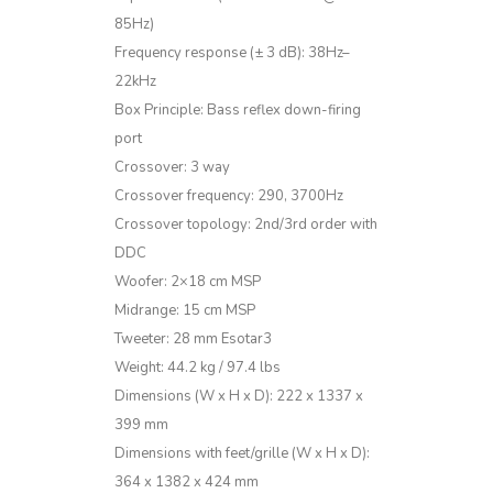
85Hz)
Frequency response (± 3 dB): 38Hz–
22kHz
Box Principle: Bass reflex down-firing
port
Crossover: 3 way
Crossover frequency: 290, 3700Hz
Crossover topology: 2nd/3rd order with
DDC
Woofer: 2×18 cm MSP
Midrange: 15 cm MSP
Tweeter: 28 mm Esotar3
Weight: 44.2 kg / 97.4 lbs
Dimensions (W x H x D): 222 x 1337 x
399 mm
Dimensions with feet/grille (W x H x D):
364 x 1382 x 424 mm