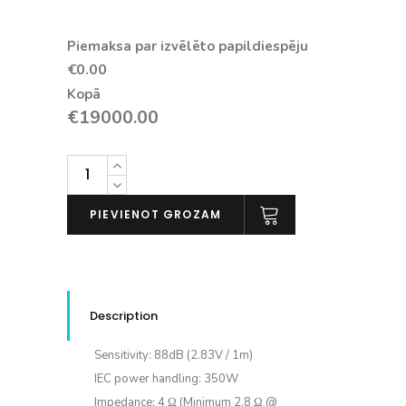
Piemaksa par izvēlēto papildiespēju
€0.00
Kopā
€
19000.00
Dynaudio
Confidence
30
PIEVIENOT GROZAM
(pāris)
daudzums
Description
Sensitivity: 88dB (2.83V / 1m)
IEC power handling: 350W
Impedance: 4 Ω (Minimum 2.8 Ω @