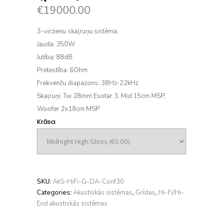
€
19000.00
3-virzienu skaļruņu sistēma.
Jauda:
350W
Jutība:
88dB
Pretestība:
6Ohm
Frekvenču diapazons:
38Hz-22kHz
Skaļruņi:
Tw 28mm Esotar 3, Mid 15cm MSP,
Woofer 2x18cm MSP
Krāsa
SKU:
AkS-HiFi-G-DA-Conf30
Categories:
Akustiskās sistēmas
,
Grīdas
,
Hi-Fi/Hi-
End akustiskās sistēmas