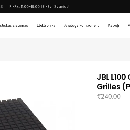
48
P.-Pk.: 11:00-19:00 | S.-Sv.: Zvaniet!
stiskās sistēmas
Elektronika
Analoga komponenti
Kabeļi
A
JBL L100 
Grilles (
€
240.00