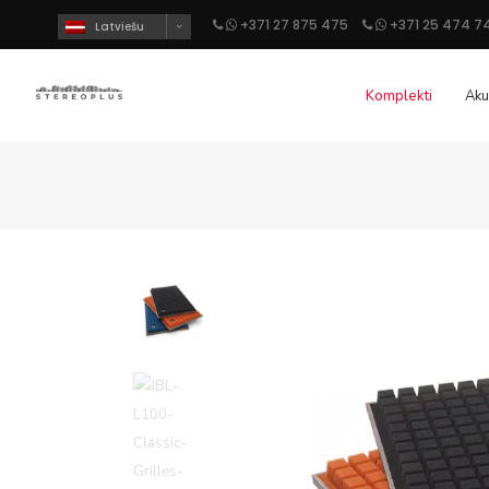
+371 27 875 475
+371 25 474 7
Latviešu
Komplekti
Aku