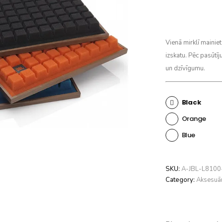
Vienā mirklī mainie
izskatu. Pēc pasūtīj
un dzīvīgumu.
Black
Orange
Blue
SKU:
A-JBL-L8100
Category:
Aksesuār