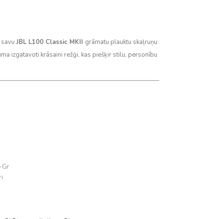
t savu
JBL L100 Classic MKII
grāmatu plauktu skaļruņu
uma izgatavoti krāsaini režģi, kas piešķir stilu, personību
-Gr
i