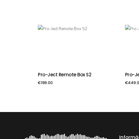
Pro-Ject Remote Box S2
Pro-J
PIEVIENOT GROZAM
PIE
€
199.00
€
449.
Informā