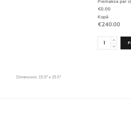
Piemaksa par iz
€0.00
Kopā
€
240.00
JBL
P
L100
Classic
MKII
Grilles
Dimensions: 15.5″ x 25.5″
(Pair)
daudzums