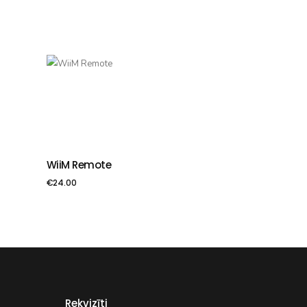
WiiM Remote
PIEVIENOT GROZAM
€
24.00
Rekvizīti