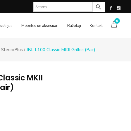
0
ustiņas
Mēbeles un aksesuāri
Ražotāji
Kontakti
StereoPlus
/
JBL L100 Classic MKII Grilles (Pair)
Classic MKII
Pair)