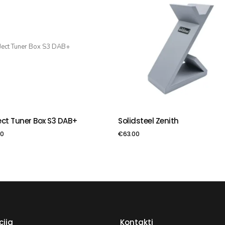
ect Tuner Box S3 DAB+
Solidsteel Zenith
VIENOT GROZAM
PIEVIENOT GROZAM
00
€
63.00
cija
Kontakti