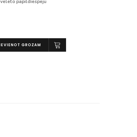
vēlēto papildiespēju
IEVIENOT GROZAM