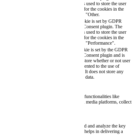
cookielawinfo-
11
cookie is used to store the user
checkbox-others
months
consent for the cookies in the
category "Other.
This cookie is set by GDPR
cookielawinfo-
Cookie Consent plugin. The
11
checkbox-
cookie is used to store the user
months
performance
consent for the cookies in the
category "Performance".
The cookie is set by the GDPR
Cookie Consent plugin and is
11
used to store whether or not user
viewed_cookie_policy
months
has consented to the use of
cookies. It does not store any
personal data.
Functional
Functional
Functional cookies help to perform certain functionalities like
sharing the content of the website on social media platforms, collect
feedbacks, and other third-party features.
Performance
Performance
Performance cookies are used to understand and analyze the key
performance indexes of the website which helps in delivering a