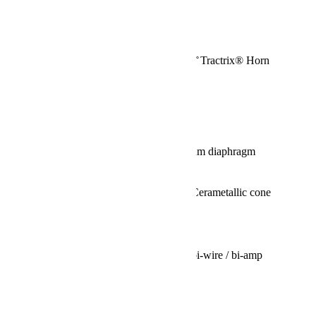
SENSITIVITY:
99 dB @ 2.83V / 1M
POWER
200W / 800W peak
HANDLING:
HIGH
FREQUENCY
6.25” square 90 ̊ x 90 ̊ Tractrix® Horn
HORN:
NOMINAL
8 ohms Compatible
IMPEDANCE:
CROSSOVER
1,000 Hz & 1,400 Hz
FREQUENCY:
HIGH
1.75” (4.45cm) titanium diaphragm
FREQUENCY
compression driver
DRIVER:
LOW
Quad 6.5” (16.5cm) Cerametallic cone
FREQUENCY
woofers
DRIVER:
ENCLOSURE
Sealed
MATERIAL:
INPUTS:
Dual binding posts / bi-wire / bi-amp
HEIGHT:
8” (20.3cm)
WIDTH:
35.8” (91cm)
DEPTH:
15” (38.1cm)