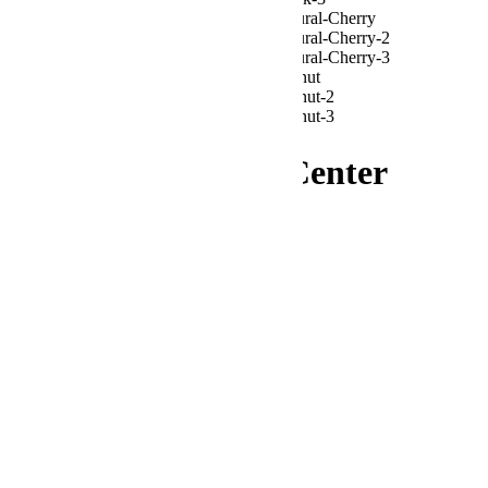
Klipsch RC-64 III Center
Channel Speaker
€
1899.00