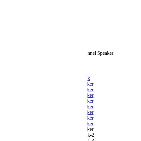
Pastiprinātāji / DAC
Mēbeles un aksesuāri
Skaļruņu statīvi
AV apparaturas statnes
Vibrācijas Izolatori
Aksesuāri
Ražotāji
Kontakti
StereoPlus
/
Klipsch RC-64 III Center Channel Speaker