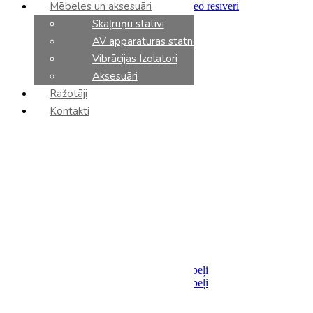
Mēbeles un aksesuāri
Integrētie pastiprinātāji un stereo resīveri
Priekšpastiprinātāji
Skaļruņu statīvi
Jaudas pastiprinātāji
AV apparaturas statnes
Tīkla atskaņotāji
CD atskaņotāji
Vibrācijas Izolatori
DAC
Aksesuāri
Fonokorektori
Ražotāji
Tīkla slēdzi
AV resīveri
Kontakti
AV processori
AV pastiprinātāji
Sadalītāji / Filtri
Barošanas bloki
Analoga komponenti
Vinila plašu atskaņotāji
Vinila kārtridži
Tonarmi
Aksesuāri
Kabeļi
Akustiskie
Savienojumi
Analoga starpsavienojumu kabeļi
Digitalie starpsavienojumu kabeļi
Optiskie
USB