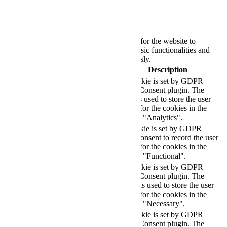
browsing experience.
Necessary
Necessary
Always Enabled
Necessary cookies are absolutely essential for the website to
function properly. These cookies ensure basic functionalities and
security features of the website, anonymously.
Cookie
Duration
Description
This cookie is set by GDPR
Cookie Consent plugin. The
cookielawinfo-
11
cookie is used to store the user
checkbox-analytics
months
consent for the cookies in the
category "Analytics".
The cookie is set by GDPR
cookielawinfo-
11
cookie consent to record the user
checkbox-functional
months
consent for the cookies in the
category "Functional".
This cookie is set by GDPR
Cookie Consent plugin. The
cookielawinfo-
11
cookies is used to store the user
checkbox-necessary
months
consent for the cookies in the
category "Necessary".
This cookie is set by GDPR
Cookie Consent plugin. The