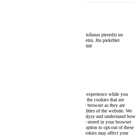
EASYWAY.LV SIA
Reģ. nr. 42103092938
Kaivas 31/3-71, Rīga, LV-1021
Šī vietne izmanto sīkdatnes, lai uzlabotu lietošanas pieredzi un
optimizētu tās darbību. Turpinot lietot šo vietni, Jūs piekrītiet
sīkdatņu lietošanai stereoplus.lv tīmekļa vietnē
Piekrītu
Close
Privacy Overview
This website uses cookies to improve your experience while you
navigate through the website. Out of these, the cookies that are
categorized as necessary are stored on your browser as they are
essential for the working of basic functionalities of the website. We
also use third-party cookies that help us analyze and understand how
you use this website. These cookies will be stored in your browser
only with your consent. You also have the option to opt-out of these
cookies. But opting out of some of these cookies may affect your