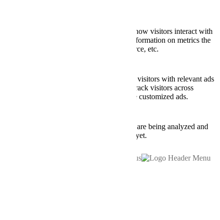
better user experience for the visitors.
Analytics
Analytics
Analytical cookies are used to understand how visitors interact with
the website. These cookies help provide information on metrics the
number of visitors, bounce rate, traffic source, etc.
Advertisement
Advertisement
Advertisement cookies are used to provide visitors with relevant ads
and marketing campaigns. These cookies track visitors across
websites and collect information to provide customized ads.
Others
Others
Other uncategorized cookies are those that are being analyzed and
have not been classified into a category as yet.
SAVE & ACCEPT