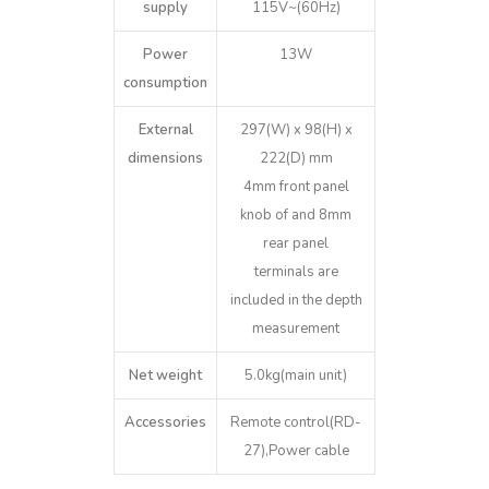
supply
115V~(60Hz)
Power
13W
consumption
External
297(W) x 98(H) x
dimensions
222(D) mm
4mm front panel
knob of and 8mm
rear panel
terminals are
included in the depth
measurement
Net weight
5.0kg(main unit)
Accessories
Remote control(RD-
27),Power cable