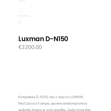
Luxman D-N150
€
3200.00
Kompaktais D-N150, kas ir daļa no LUXMAN
NeoClassico II sērijas, apvieno bezkompromisa
audiofilu dizainu ar izcilu elastību. Audio bona fide