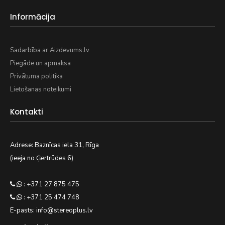
Informācija
Sadarbība ar Aizdevums.lv
Piegāde un apmaksa
Privātuma politika
Lietošanas noteikumi
Kontakti
Adrese: Baznīcas iela 31, Rīga
(ieeja no Ģertrūdes 6)
: +371 27 875 475
: +371 25 474 748
E-pasts: info@stereoplus.lv