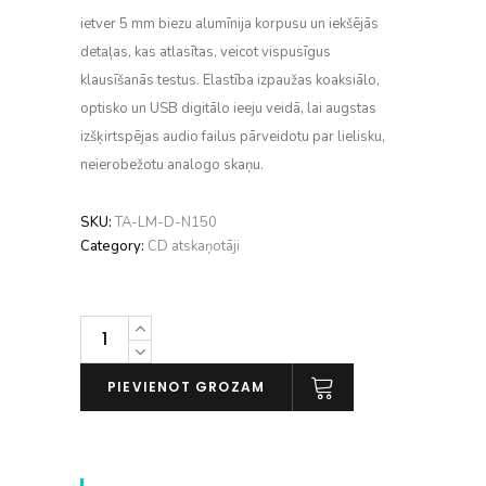
ietver 5 mm biezu alumīnija korpusu un iekšējās
detaļas, kas atlasītas, veicot vispusīgus
klausīšanās testus. Elastība izpaužas koaksiālo,
optisko un USB digitālo ieeju veidā, lai augstas
izšķirtspējas audio failus pārveidotu par lielisku,
neierobežotu analogo skaņu.
SKU:
TA-LM-D-N150
Category:
CD atskaņotāji
Luxman
D-
N150
PIEVIENOT GROZAM
daudzums