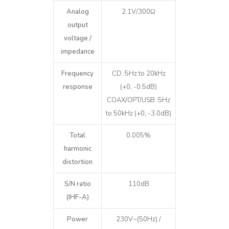
Analog
2.1V/300Ω
output
voltage /
impedance
Frequency
CD :5Hz to 20kHz
response
(+0, -0.5dB)
COAX/OPT/USB :5Hz
to 50kHz (+0, -3.0dB)
Total
0.005%
harmonic
distortion
S/N ratio
110dB
(IHF-A)
Power
230V~(50Hz) /