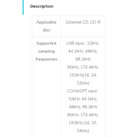
Description
Applicable
2channel CD, CD-R
disc
Supported
USB input : 32kHz,
sampling
44.1kHz, 48kHz,
frequencies
88.2kHz
96kHz, 176.4kHz,
192kHz(16, 24,
32bits)
COAX/OPT input :
32kHz, 44.1kHz,
48kHz, 88.2kHz
96kHz, 176.4kHz,
192kHz (16, 20,
24bits)