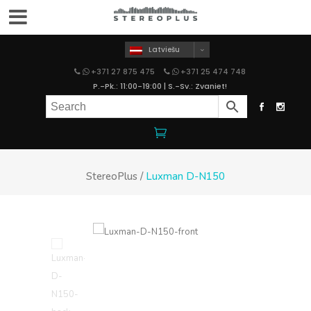
Latviešu
+371 27 875 475
+371 25 474 748
P.-Pk.: 11:00-19:00 | S.-Sv.: Zvaniet!
StereoPlus
/
Luxman D-N150