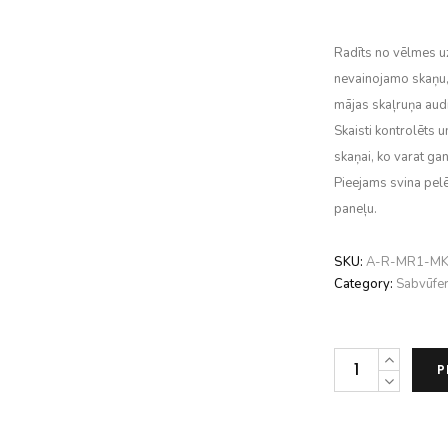
Radīts no vēlmes u
nevainojamo skaņu,
mājas skaļruņa audi
Skaisti kontrolēts u
skaņai, ko varat gan
Pieejams svina pel
paneļu.
SKU:
A-R-MR1-MK
Category:
Sabvūfer
Ruark
P
RS1
Subwoofer
daudzums