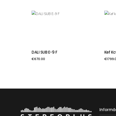
DALI SUB E-9 F
Kef K
PIEVIENOT GROZAM
PIE
€
670.00
€
1799.
Informā