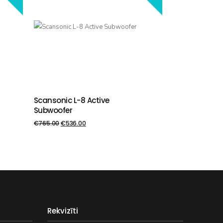
Scansonic L-8 Active
PIEVIENOT GROZAM
Subwoofer
€
765.00
€
536.00
Rekvizīti