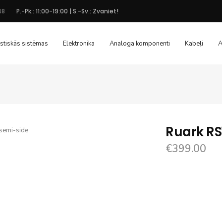
48
P.-Pk.: 11:00-19:00 | S.-Sv.: Zvaniet!
stiskās sistēmas
Elektronika
Analoga komponenti
Kabeļi
A
Ruark RS
€
399.00