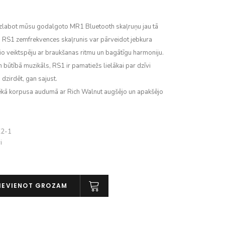
zlabot mūsu godalgoto MR1 Bluetooth skaļruņu jau tā
 RS1 zemfrekvences skaļrunis var pārveidot jebkura
o veiktspēju ar braukšanas ritmu un bagātīgu harmoniju.
n būtībā muzikāls, RS1 ir pamatiežs lielākai par dzīvi
 dzirdēt, gan sajust.
ēkā korpusa audumā ar Rich Walnut augšējo un apakšējo
2-1
i
IEVIENOT GROZAM