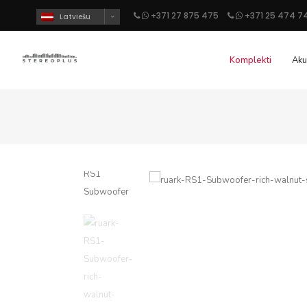
+371 27 875 475
+371 25 474 7
Latviešu
Komplekti
Aku