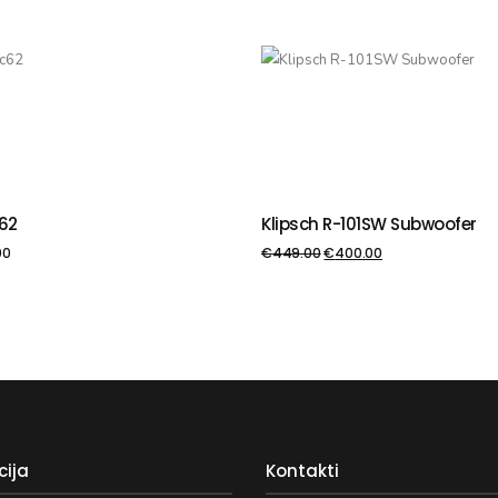
c62
Klipsch R-101SW Subwoofer
VIENOT GROZAM
PIEVIENOT GROZAM
00
€
449.00
€
400.00
cija
Kontakti