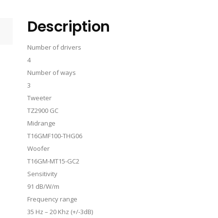
Description
Number of drivers
4
Number of ways
3
Tweeter
TZ2900 GC
Midrange
T16GMF100-THG06
Woofer
T16GM-MT15-GC2
Sensitivity
91 dB/W/m
Frequency range
35 Hz – 20 Khz (+/-3dB)