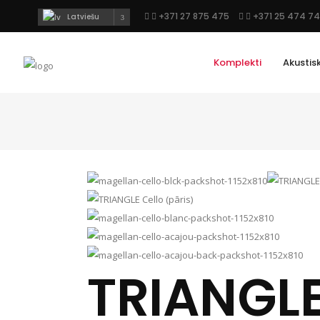
+371 27 875 475
+371 25 474 7
Latviešu
Komplekti
Akustis
TRIANGLE