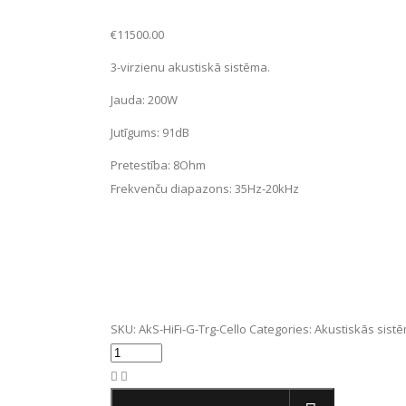
€
11500.00
3-virzienu akustiskā sistēma.
Jauda:
200W
Jutīgums: 91dB
Pretestība: 8Ohm
Frekvenču diapazons:
35Hz-20kHz
SKU:
AkS-HiFi-G-Trg-Cello
Categories:
Akustiskās sist
TRIANGLE
Cello
(pāris)