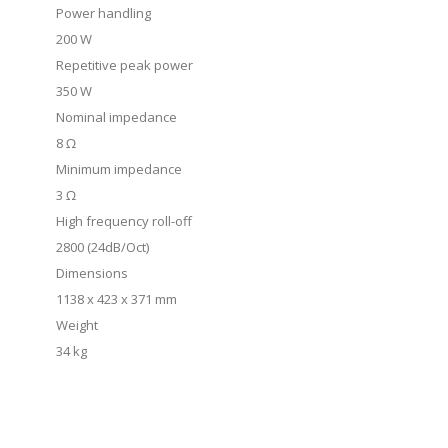
Power handling
200 W
Repetitive peak power
350 W
Nominal impedance
8 Ω
Minimum impedance
3 Ω
High frequency roll-off
2800 (24dB/Oct)
Dimensions
1138 x 423 x 371 mm
Weight
34 kg