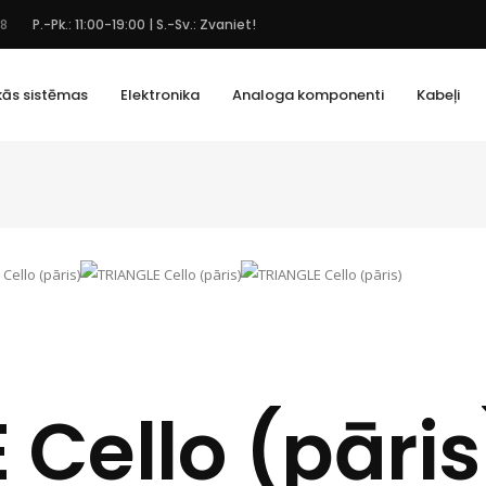
48
P.-Pk.: 11:00-19:00 | S.-Sv.: Zvaniet!
kās sistēmas
Elektronika
Analoga komponenti
Kabeļi
 Cello (pāris