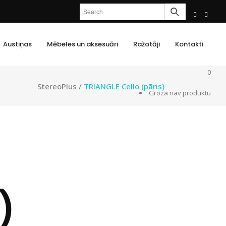
Austiņas
Mēbeles un aksesuāri
Ražotāji
Kontakti
0
StereoPlus
/
TRIANGLE Cello (pāris)
Grozā nav produktu
)