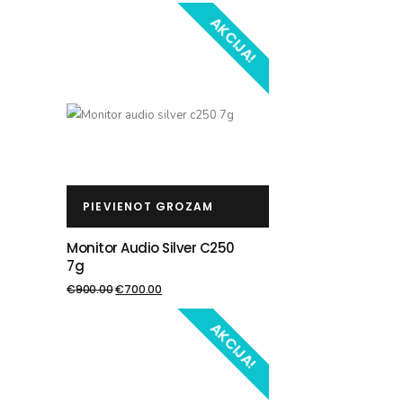
AKCIJA!
PIEVIENOT GROZAM
Monitor Audio Silver C250
7g
€
900.00
€
700.00
AKCIJA!