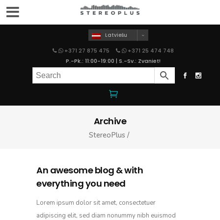
Latviešu
+371 27 875 475
+371 25 474 748
P.-Pk.: 11:00-19:00 | S.-Sv.: Zvaniet!
Archive
StereoPlus
/
An awesome blog & with
everything you need
Lorem ipsum dolor sit amet, consectetuer
adipiscing elit, sed diam nonummy nibh euismod