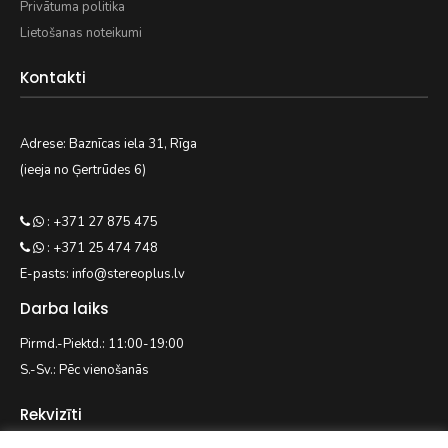
Privātuma politika
Lietošanas noteikumi
Kontakti
Adrese: Baznīcas iela 31, Rīga
(ieeja no Ģertrūdes 6)
: +371 27 875 475
: +371 25 474 748
E-pasts: info@stereoplus.lv
Darba laiks
Pirmd.-Piektd.: 11:00-19:00
S.-Sv.: Pēc vienošanās
Rekvizīti