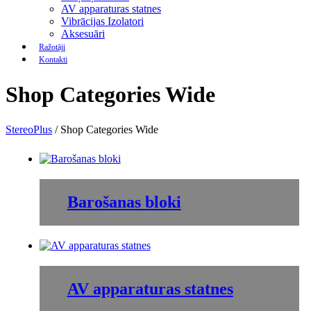
AV apparaturas statnes
Vibrācijas Izolatori
Aksesuāri
Ražotāji
Kontakti
Shop Categories Wide
StereoPlus
/
Shop Categories Wide
Barošanas bloki
AV apparaturas statnes