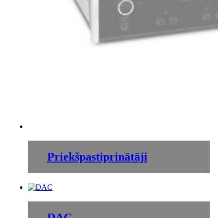
Priekšpastiprinātāji
DAC