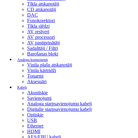
Tīkla atskaņotāji
CD atskaņotāji
DAC
Fonokorektori
Tīkla slēdzi
AV resīveri
AV processori
AV pastiprinātāji
Sadalītāji / Filtri
Barošanas bloki
Analoga komponenti
Vinila plašu atskaņotāji
Vinila kārtridži
Tonarmi
Aksesuāri
Kabeļi
Akustiskie
Savienojumi
Analoga starpsavienojumu kabeļi
Digitalie starpsavienojumu kabeļi
Optiskie
USB
Ethernet
HDMI
AES/EBU kabeļi