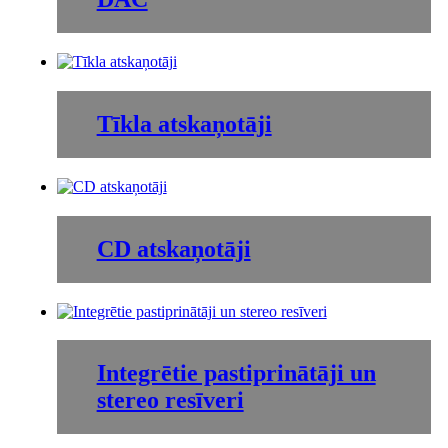
Tīkla atskaņotāji
CD atskaņotāji
Integrētie pastiprinātāji un
stereo resīveri