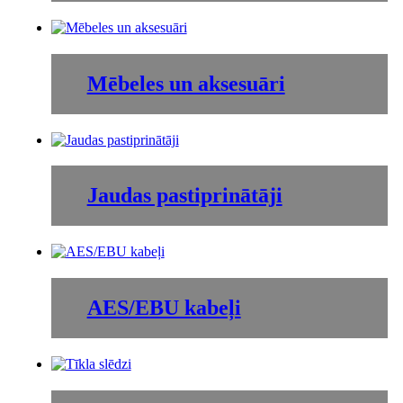
Mēbeles un aksesuāri
Jaudas pastiprinātāji
AES/EBU kabeļi