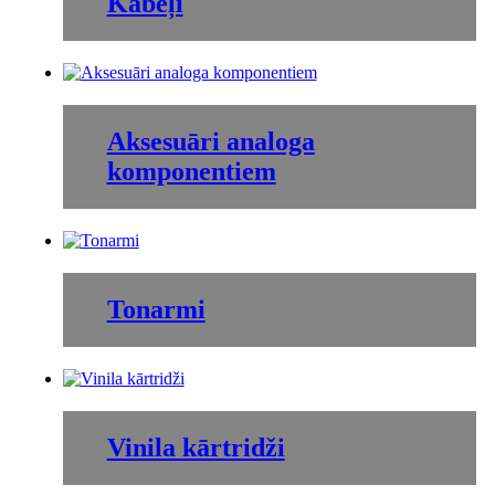
Kabeļi
Aksesuāri analoga
komponentiem
Tonarmi
Vinila kārtridži