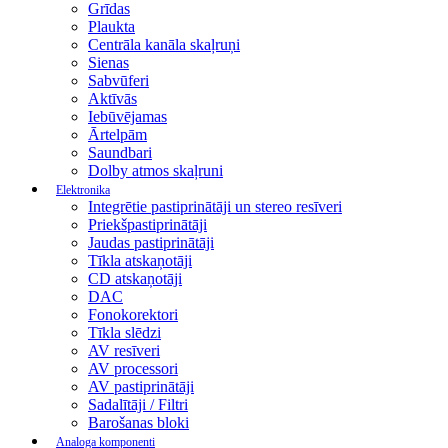
Grīdas
Plaukta
Centrāla kanāla skaļruņi
Sienas
Sabvūferi
Aktīvās
Iebūvējamas
Ārtelpām
Saundbari
Dolby atmos skaļruni
Elektronika
Integrētie pastiprinātāji un stereo resīveri
Priekšpastiprinātāji
Jaudas pastiprinātāji
Tīkla atskaņotāji
CD atskaņotāji
DAC
Fonokorektori
Tīkla slēdzi
AV resīveri
AV processori
AV pastiprinātāji
Sadalītāji / Filtri
Barošanas bloki
Analoga komponenti