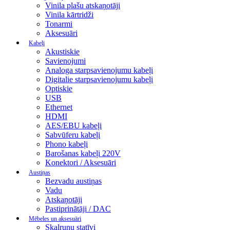
Vinila plašu atskaņotāji
Vinila kārtridži
Tonarmi
Aksesuāri
Kabeļi
Akustiskie
Savienojumi
Analoga starpsavienojumu kabeļi
Digitalie starpsavienojumu kabeļi
Optiskie
USB
Ethernet
HDMI
AES/EBU kabeļi
Sabvūferu kabeļi
Phono kabeļi
Barošanas kabeļi 220V
Konektori / Aksesuāri
Austiņas
Bezvadu austiņas
Vadu
Atskaņotāji
Pastiprinātāji / DAC
Mēbeles un aksesuāri
Skaļruņu statīvi