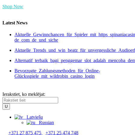
Shop Now
Latest News
Aktuelle_Gewinnchancen_für_Spieler_mit_https_spinaniacasi
de_com_de_und_siche
Aktuelle_Trends_und_win_beatz_für_unvergessliche_Audioer
Alternatif_terbaik_bagi_penggemar_slot_adalah_mencoba_de
Bevorzugte_Zahlungsmethoden_für_Online-
Glücksspiele_mit_wildrobin_casino_login
Ierakstiet, ko meklējat:
Latviešu
Russian
+371 27 875 475
+371 25 474 748