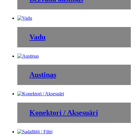
Vadu
Austiņas
Konektori / Aksesuāri