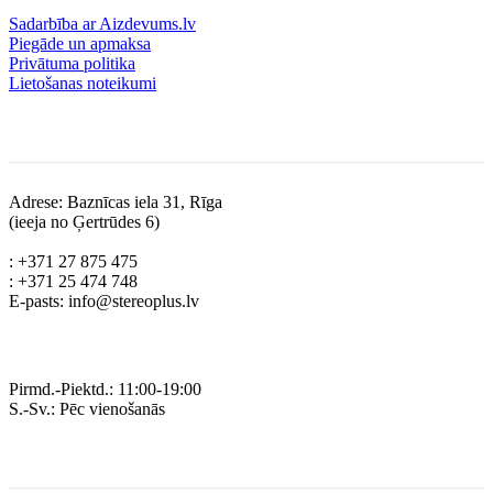
Sadarbība ar Aizdevums.lv
Piegāde un apmaksa
Privātuma politika
Lietošanas noteikumi
Kontakti
Adrese: Baznīcas iela 31, Rīga
(ieeja no Ģertrūdes 6)
: +371 27 875 475
: +371 25 474 748
E-pasts: info@stereoplus.lv
Darba laiks
Pirmd.-Piektd.: 11:00-19:00
S.-Sv.: Pēc vienošanās
Rekvizīti