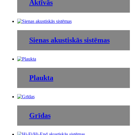
Aktīvās
Sienas akustiskās sistēmas
Plaukta
Grīdas