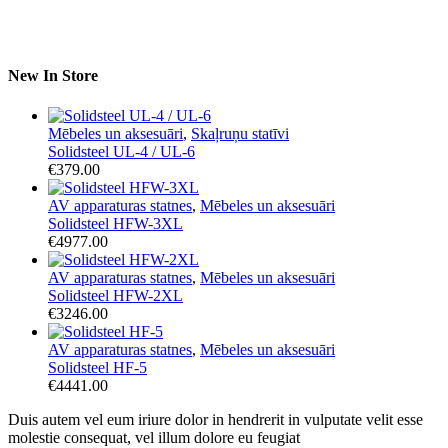
New In Store
Mēbeles un aksesuāri
,
Skaļruņu statīvi
Solidsteel UL-4 / UL-6
€
379.00
AV apparaturas statnes
,
Mēbeles un aksesuāri
Solidsteel HFW-3XL
€
4977.00
AV apparaturas statnes
,
Mēbeles un aksesuāri
Solidsteel HFW-2XL
€
3246.00
AV apparaturas statnes
,
Mēbeles un aksesuāri
Solidsteel HF-5
€
4441.00
Duis autem vel eum iriure dolor in hendrerit in vulputate velit esse
molestie consequat, vel illum dolore eu feugiat