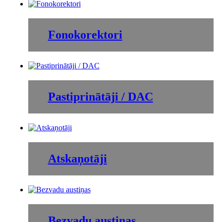
Fonokorektori
Pastiprinātāji / DAC
Atskaņotāji
Bezvadu austiņas