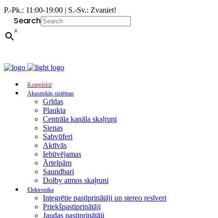
P.-Pk.: 11:00-19:00 | S.-Sv.: Zvaniet!
Search
×
Komplekti
Akustiskās sistēmas
Grīdas
Plaukta
Centrāla kanāla skaļruņi
Sienas
Sabvūferi
Aktīvās
Iebūvējamas
Ārtelpām
Saundbari
Dolby atmos skaļruni
Elektronika
Integrētie pastiprinātāji un stereo resīveri
Priekšpastiprinātāji
Jaudas pastiprinātāji