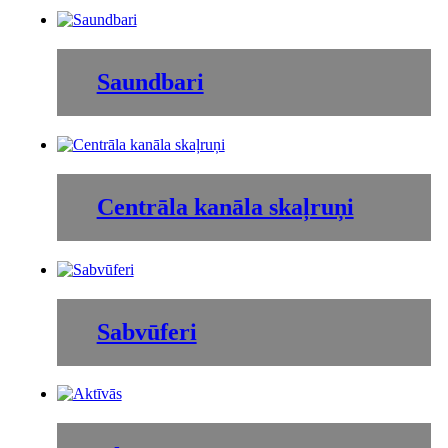
Saundbari
Centrāla kanāla skaļruņi
Sabvūferi