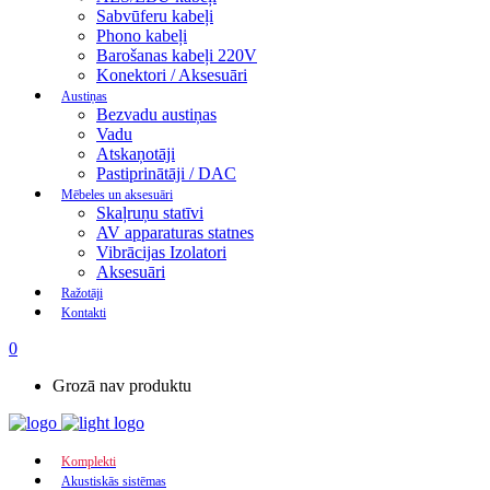
Sabvūferu kabeļi
Phono kabeļi
Barošanas kabeļi 220V
Konektori / Aksesuāri
Austiņas
Bezvadu austiņas
Vadu
Atskaņotāji
Pastiprinātāji / DAC
Mēbeles un aksesuāri
Skaļruņu statīvi
AV apparaturas statnes
Vibrācijas Izolatori
Aksesuāri
Ražotāji
Kontakti
0
Grozā nav produktu
Komplekti
Akustiskās sistēmas