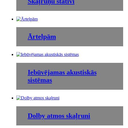
Skaļruņu statīvi
Ārtelpām
Iebūvējamas akustiskās
sistēmas
Dolby atmos skaļruni