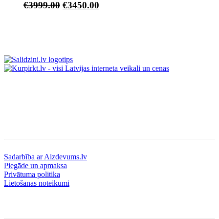
€
3999.00
€
3450.00
Informācija
Sadarbība ar Aizdevums.lv
Piegāde un apmaksa
Privātuma politika
Lietošanas noteikumi
Kontakti