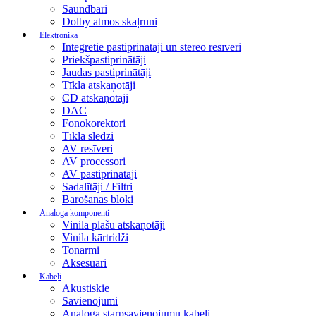
Saundbari
Dolby atmos skaļruni
Elektronika
Integrētie pastiprinātāji un stereo resīveri
Priekšpastiprinātāji
Jaudas pastiprinātāji
Tīkla atskaņotāji
CD atskaņotāji
DAC
Fonokorektori
Tīkla slēdzi
AV resīveri
AV processori
AV pastiprinātāji
Sadalītāji / Filtri
Barošanas bloki
Analoga komponenti
Vinila plašu atskaņotāji
Vinila kārtridži
Tonarmi
Aksesuāri
Kabeļi
Akustiskie
Savienojumi
Analoga starpsavienojumu kabeļi