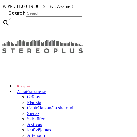
P.-Pk.: 11:00-19:00 | S.-Sv.: Zvaniet!
Search
×
Komplekti
Akustiskās sistēmas
Grīdas
Plaukta
Centrāla kanāla skaļruņi
Sienas
Sabvūferi
Aktīvās
Iebūvējamas
Ārtelpām