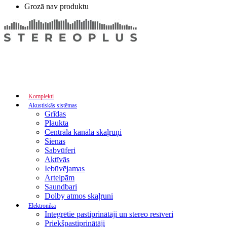
Grozā nav produktu
Komplekti
Akustiskās sistēmas
Grīdas
Plaukta
Centrāla kanāla skaļruņi
Sienas
Sabvūferi
Aktīvās
Iebūvējamas
Ārtelpām
Saundbari
Dolby atmos skaļruni
Elektronika
Integrētie pastiprinātāji un stereo resīveri
Priekšpastiprinātāji