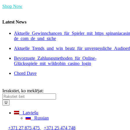
Shop Now
Latest News
Aktuelle_Gewinnchancen_für_Spieler_mit_https_spinaniacasi
de_com_de_und_siche
Aktuelle_Trends_und_win_beatz_für_unvergessliche_Audioer
Bevorzugte_Zahlungsmethoden_für_Online-
Glücksspiele_mit_wildrobin_casino_login
Chord Dave
Ierakstiet, ko meklējat:
Latviešu
Russian
+371 27 875 475
+371 25 474 748