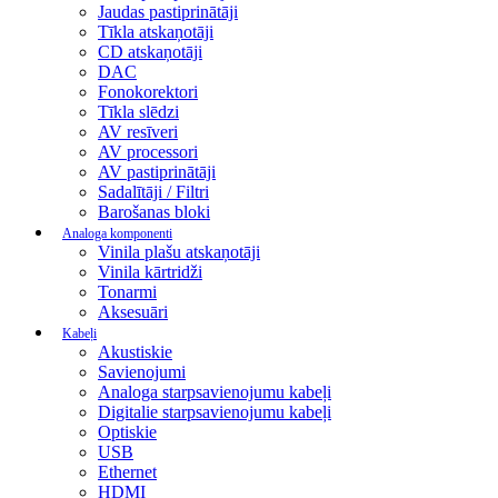
Jaudas pastiprinātāji
Tīkla atskaņotāji
CD atskaņotāji
DAC
Fonokorektori
Tīkla slēdzi
AV resīveri
AV processori
AV pastiprinātāji
Sadalītāji / Filtri
Barošanas bloki
Analoga komponenti
Vinila plašu atskaņotāji
Vinila kārtridži
Tonarmi
Aksesuāri
Kabeļi
Akustiskie
Savienojumi
Analoga starpsavienojumu kabeļi
Digitalie starpsavienojumu kabeļi
Optiskie
USB
Ethernet
HDMI