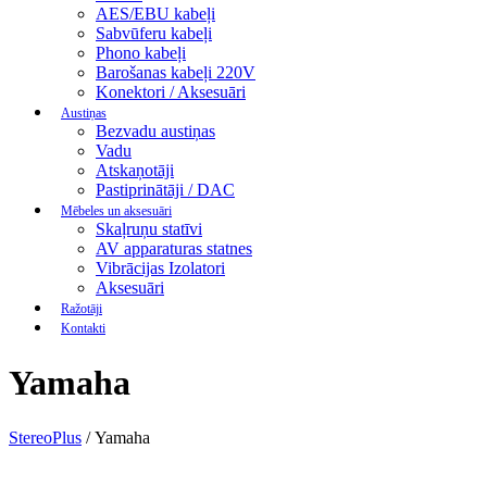
AES/EBU kabeļi
Sabvūferu kabeļi
Phono kabeļi
Barošanas kabeļi 220V
Konektori / Aksesuāri
Austiņas
Bezvadu austiņas
Vadu
Atskaņotāji
Pastiprinātāji / DAC
Mēbeles un aksesuāri
Skaļruņu statīvi
AV apparaturas statnes
Vibrācijas Izolatori
Aksesuāri
Ražotāji
Kontakti
Yamaha
StereoPlus
/
Yamaha