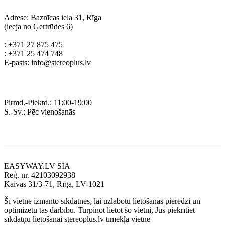
Adrese: Baznīcas iela 31, Rīga
(ieeja no Ģertrūdes 6)
: +371 27 875 475
: +371 25 474 748
E-pasts: info@stereoplus.lv
Darba laiks
Pirmd.-Piektd.: 11:00-19:00
S.-Sv.: Pēc vienošanās
Rekvizīti
EASYWAY.LV SIA
Reģ. nr. 42103092938
Kaivas 31/3-71, Rīga, LV-1021
Šī vietne izmanto sīkdatnes, lai uzlabotu lietošanas pieredzi un
optimizētu tās darbību. Turpinot lietot šo vietni, Jūs piekrītiet
sīkdatņu lietošanai stereoplus.lv tīmekļa vietnē