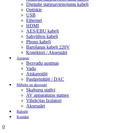
Digitalie starpsavienojumu kabeļi
Optiskie
USB
Ethernet
HDMI
AES/EBU kabeļi
Sabvūferu kabeļi
Phono kabeļi
Barošanas kabeļi 220V
Konektori / Aksesuāri
Austiņas
Bezvadu austiņas
Vadu
Atskaņotāji
Pastiprinātāji / DAC
Mēbeles un aksesuāri
Skaļruņu statīvi
AV apparaturas statnes
Vibrācijas Izolatori
Aksesuāri
Ražotāji
Kontakti
0