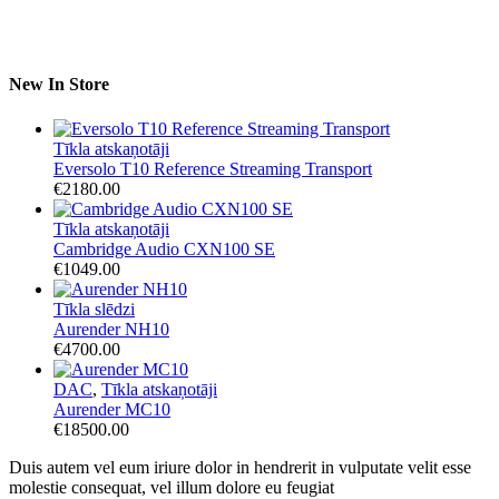
New In Store
Tīkla atskaņotāji
Eversolo T10 Reference Streaming Transport
€
2180.00
Tīkla atskaņotāji
Cambridge Audio CXN100 SE
€
1049.00
Tīkla slēdzi
Aurender NH10
€
4700.00
DAC
,
Tīkla atskaņotāji
Aurender MC10
€
18500.00
Duis autem vel eum iriure dolor in hendrerit in vulputate velit esse
molestie consequat, vel illum dolore eu feugiat