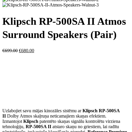
Klipsch RP-500SA II Atmos
Surround Speakers (Pair)
€
699.00
€
680.00
Uzlabojiet savu mājas kinozāles sistēmu ar
Klipsch RP-500SA
II
Dolby Atmos skaļruņa neticamajiem skaņas efektiem.
Izmantojot
Klipsch
patentēto skaņas signālu kontrolētu virziena
tehnoloģiju,
RP-500SA II
atstaro skaņu no griestiem, lai radītu
pārsteidzošu, ieskaujošu klausīšanās pieredzi.
Reference Premiere