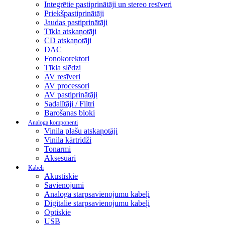
Integrētie pastiprinātāji un stereo resīveri
Priekšpastiprinātāji
Jaudas pastiprinātāji
Tīkla atskaņotāji
CD atskaņotāji
DAC
Fonokorektori
Tīkla slēdzi
AV resīveri
AV processori
AV pastiprinātāji
Sadalītāji / Filtri
Barošanas bloki
Analoga komponenti
Vinila plašu atskaņotāji
Vinila kārtridži
Tonarmi
Aksesuāri
Kabeļi
Akustiskie
Savienojumi
Analoga starpsavienojumu kabeļi
Digitalie starpsavienojumu kabeļi
Optiskie
USB