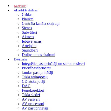
Komplekti
Akustiskās sistēmas
Grīdas
Plaukta
Centrāla kanāla skaļruņi
Sienas
Sabvūferi
Aktīvās
Iebūvējamas
Ārtelpām
Saundbari
Dolby atmos skaļruni
Elektronika
Integrētie pastiprinātāji un stereo resīveri
Priekšpastiprinātāji
Jaudas pastiprinātāji
Tīkla atskaņotāji
CD atskaņotāji
DAC
Fonokorektori
Tīkla slēdzi
AV resīveri
AV processori
AV pastiprinātāji