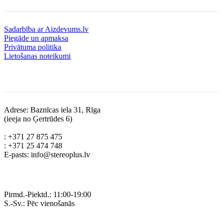
Sadarbība ar Aizdevums.lv
Piegāde un apmaksa
Privātuma politika
Lietošanas noteikumi
Kontakti
Adrese: Baznīcas iela 31, Rīga
(ieeja no Ģertrūdes 6)
: +371 27 875 475
: +371 25 474 748
E-pasts: info@stereoplus.lv
Darba laiks
Pirmd.-Piektd.: 11:00-19:00
S.-Sv.: Pēc vienošanās