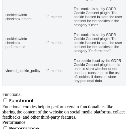
This cookie is set by GDPR
Cookie Consent plugin. The
cookielawinfo-
11 months
cookie is used to store the user
checkbox-others
consent for the cookies in the
category "Other.
This cookie is set by GDPR
cookielawinfo-
Cookie Consent plugin. The
checkbox-
11 months
cookie is used to store the user
performance
consent for the cookies in the
category "Performance".
The cookie is set by the GDPR
Cookie Consent plugin and is
used to store whether or not
viewed_cookie_policy
11 months
user has consented to the use
of cookies. It does not store
any personal data.
Functional
Functional
Functional cookies help to perform certain functionalities like
sharing the content of the website on social media platforms, collect
feedbacks, and other third-party features.
Performance
Performance