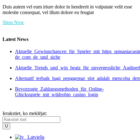
Duis autem vel eum iriure dolor in hendrerit in vulputate velit esse
molestie consequat, vel illum dolore eu feugiat
Shop Now
Latest News
Aktuelle_Gewinnchancen_für_Spieler_mit_https_spinaniacasi
de_com_de_und_siche
Aktuelle_Trends_und_win_beatz_für_unvergessliche_Audioer
Alternatif_terbaik_bagi_penggemar_slot_adalah_mencoba_de
Bevorzugte_Zahlungsmethoden_für_Online-
Glücksspiele_mit_wildrobin_casino_login
Ierakstiet, ko meklējat:
Latviešu