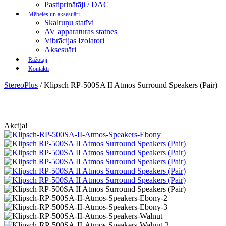
Pastiprinātāji / DAC
Mēbeles un aksesuāri
Skaļruņu statīvi
AV apparaturas statnes
Vibrācijas Izolatori
Aksesuāri
Ražotāji
Kontakti
StereoPlus
/
Klipsch RP-500SA II Atmos Surround Speakers (Pair)
Akcija!