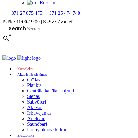
Russian
+371 27 875 475
+371 25 474 748
P.-Pk.: 11:00-19:00 | S.-Sv.: Zvaniet!
Search
×
Komplekti
Akustiskās sistēmas
Grīdas
Plaukta
Centrāla kanāla skaļruņi
Sienas
Sabvūferi
Aktīvās
Iebūvējamas
Ārtelpām
Saundbari
Dolby atmos skaļruni
Elektronika