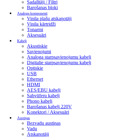
Sadalītāji / Filtri
Barošanas bloki
Analoga komponenti
Vinila plašu atskaņotāji
Vinila kārtridži
Tonarmi
Aksesuāri
Kabeļi
Akustiskie
Savienojumi
Analoga starpsavienojumu kabeļi
Digitalie starpsavienojumu kabeļi
Optiskie
USB
Ethernet
HDMI
AES/EBU kabeļi
Sabvūferu kabeļi
Phono kabeļi
Barošanas kabeļi 220V
Konektori / Aksesuāri
Austiņas
Bezvadu austiņas
Vadu
Atskaņotāji