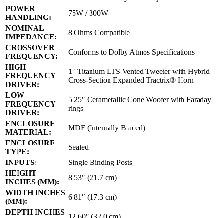
POWER
75W / 300W
HANDLING:
NOMINAL
8 Ohms Compatible
IMPEDANCE:
CROSSOVER
Conforms to Dolby Atmos Specifications
FREQUENCY:
HIGH
1″ Titanium LTS Vented Tweeter with Hybrid
FREQUENCY
Cross-Section Expanded Tractrix® Horn
DRIVER:
LOW
5.25″ Cerametallic Cone Woofer with Faraday
FREQUENCY
rings
DRIVER:
ENCLOSURE
MDF (Internally Braced)
MATERIAL:
ENCLOSURE
Sealed
TYPE:
INPUTS:
Single Binding Posts
HEIGHT
8.53″ (21.7 cm)
INCHES (MM):
WIDTH INCHES
6.81″ (17.3 cm)
(MM):
DEPTH INCHES
12.60″ (32.0 cm)