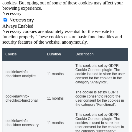
cookies. But opting out of some of these cookies may affect your
browsing experience.
Necessary
Necessary
Always Enabled
Necessary cookies are absolutely essential for the website to
function properly. These cookies ensure basic functionalities and
security features of the website, anonymously.
Cookie
Duration
Description
This cookie is set by GDPR
Cookie Consent plugin. The
cookielawinfo-
11 months
cookie is used to store the user
checkbox-analytics
consent for the cookies in the
category "Analytics".
The cookie is set by GDPR
cookielawinfo-
cookie consent to record the
11 months
checkbox-functional
user consent for the cookies in
the category "Functional".
This cookie is set by GDPR
Cookie Consent plugin. The
cookielawinfo-
11 months
cookies is used to store the
checkbox-necessary
user consent for the cookies in
the category "Necessary".