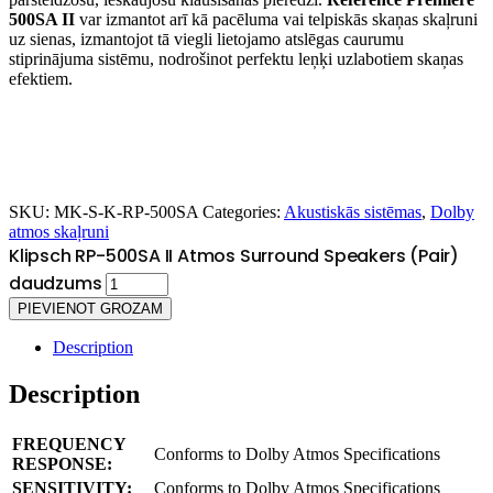
500SA II
var izmantot arī kā pacēluma vai telpiskās skaņas skaļruni
uz sienas, izmantojot tā viegli lietojamo atslēgas caurumu
stiprinājuma sistēmu, nodrošinot perfektu leņķi uzlabotiem skaņas
efektiem.
SKU:
MK-S-K-RP-500SA
Categories:
Akustiskās sistēmas
,
Dolby
atmos skaļruni
Klipsch RP-500SA II Atmos Surround Speakers (Pair)
daudzums
PIEVIENOT GROZAM
Description
Description
FREQUENCY
Conforms to Dolby Atmos Specifications
RESPONSE:
SENSITIVITY:
Conforms to Dolby Atmos Specifications