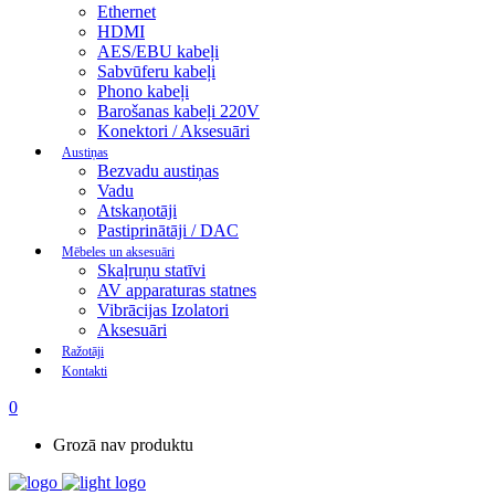
Ethernet
HDMI
AES/EBU kabeļi
Sabvūferu kabeļi
Phono kabeļi
Barošanas kabeļi 220V
Konektori / Aksesuāri
Austiņas
Bezvadu austiņas
Vadu
Atskaņotāji
Pastiprinātāji / DAC
Mēbeles un aksesuāri
Skaļruņu statīvi
AV apparaturas statnes
Vibrācijas Izolatori
Aksesuāri
Ražotāji
Kontakti
0
Grozā nav produktu