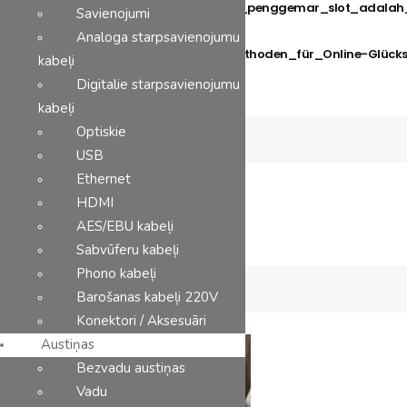
Alternatif_terbaik_bagi_penggemar_slot_ada
Savienojumi
August 4, 2026
Analoga starpsavienojumu
Bevorzugte_Zahlungsmethoden_für_Online-Glückss
kabeļi
August 3, 2026
Digitalie starpsavienojumu
kabeļi
Optiskie
Categories
USB
Ethernet
Post
HDMI
Uncategorized @lv
AES/EBU kabeļi
Sabvūferu kabeļi
Phono kabeļi
Banner
Barošanas kabeļi 220V
Konektori / Aksesuāri
Austiņas
Bezvadu austiņas
Vadu