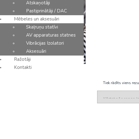
Atskaņotāji
Pastiprinātāji / DAC
Mēbeles un aksesuāri
Skaļruņu statīvi
AV apparaturas statnes
Vibrācijas Izolatori
Aksesuāri
Ražotāji
Kontakti
Tiek rādīts viens rezu