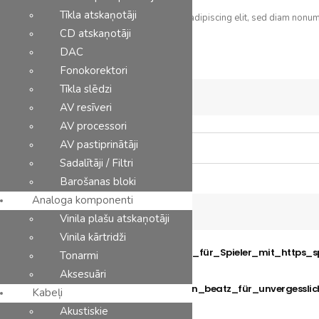
Tīkla atskaņotāji
Lorem ipsum dolor sit amet, consectetuer adipiscing elit, sed diam nonu
CD atskaņotāji
DAC
Ražotāji
Kontakti
Fonokorektori
Tīkla slēdzi
Meklēt
AV resīveri
AV processori
AV pastiprinātāji
Sadalītāji / Filtri
Barošanas bloki
Analoga komponenti
Latest Posts
Vinila plašu atskaņotāji
Vinila kārtridži
Aktuelle_Gewinnchancen_für_Spieler_mit_https
Tonarmi
July 30, 2026
Aksesuāri
Aktuelle_Trends_und_win_beatz_für_unvergessli
Kabeļi
August 1, 2026
Akustiskie