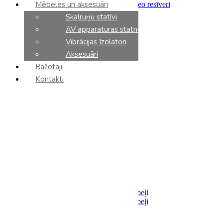
Mēbeles un aksesuāri
Integrētie pastiprinātāji un stereo resīveri
Priekšpastiprinātāji
Skaļruņu statīvi
Jaudas pastiprinātāji
AV apparaturas statnes
Tīkla atskaņotāji
CD atskaņotāji
Vibrācijas Izolatori
DAC
Aksesuāri
Fonokorektori
Ražotāji
Tīkla slēdzi
AV resīveri
Kontakti
AV processori
AV pastiprinātāji
Sadalītāji / Filtri
Barošanas bloki
Analoga komponenti
Vinila plašu atskaņotāji
Vinila kārtridži
Tonarmi
Aksesuāri
Kabeļi
Akustiskie
Savienojumi
Analoga starpsavienojumu kabeļi
Digitalie starpsavienojumu kabeļi
Optiskie
USB