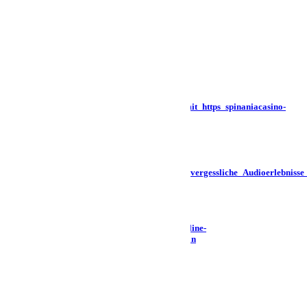
Search
×
Latest Posts
Aktuelle_Gewinnchancen_für_Spieler_mit_https_spinaniacasino-
de_com_de_und_siche
July 30, 2026
Aktuelle_Trends_und_win_beatz_für_unvergessliche_Audioerlebnis
August 1, 2026
Bevorzugte_Zahlungsmethoden_für_Online-
Glücksspiele_mit_wildrobin_casino_login
August 3, 2026
Chord Dave